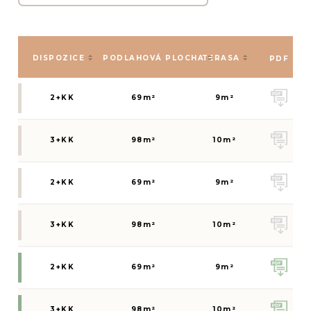
DISPOZICE
PODLAHOVÁ PLOCHA
TERASA
PDF
2+KK
69
m²
9
m²
3+KK
98
m²
10
m²
2+KK
69
m²
9
m²
3+KK
98
m²
10
m²
2+KK
69
m²
9
m²
3+KK
98
m²
10
m²