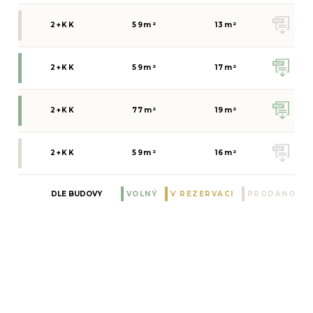
2+KK
59
m²
13
m²
2+KK
59
m²
17
m²
2+KK
77
m²
19
m²
2+KK
59
m²
16
m²
DLE BUDOVY
VOLNÝ
V REZERVACI
PRODÁNO