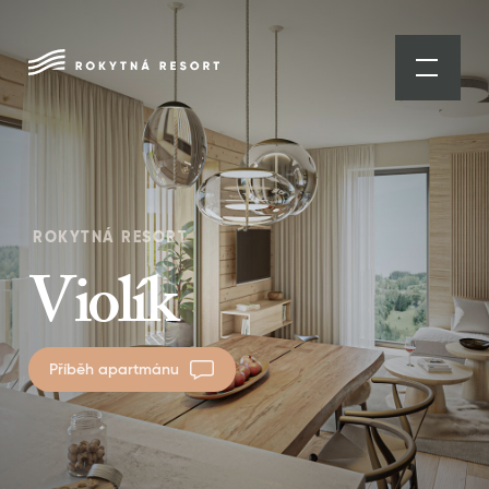
ROKYTNÁ RESORT
Violík
Příběh apartmánu