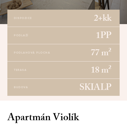
2+kk
DISPOZICE
1PP
PODLAŽÍ
77 m²
PODLAHOVÁ PLOCHA
18 m²
TERASA
SKIALP
BUDOVA
Apartmán Violík