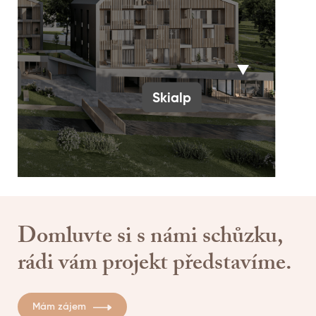
ic
Skialp
Domluvte si s námi schůzku,
rádi vám projekt představíme.
Mám zájem