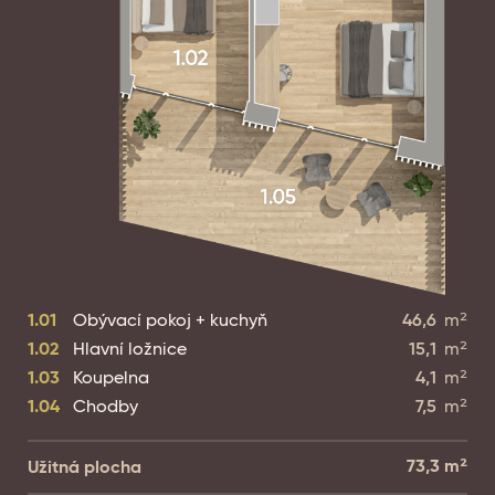
1.01
Obývací pokoj + kuchyň
46,6
m²
1.02
Hlavní ložnice
15,1
m²
1.03
Koupelna
4,1
m²
1.04
Chodby
7,5
m²
73,3
m²
Užitná plocha