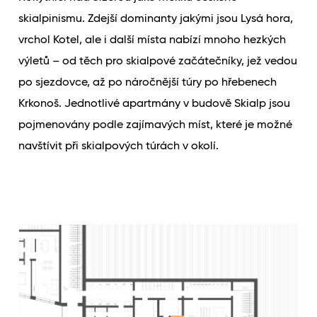
skialpinismu. Zdejší dominanty jakými jsou Lysá hora,
vrchol Kotel, ale i další místa nabízí mnoho hezkých
výletů – od těch pro skialpové začátečníky, jež vedou
po sjezdovce, až po náročnější túry po hřebenech
Krkonoš. Jednotlivé apartmány v budově Skialp jsou
pojmenovány podle zajímavých míst, které je možné
navštívit při skialpových túrách v okolí.