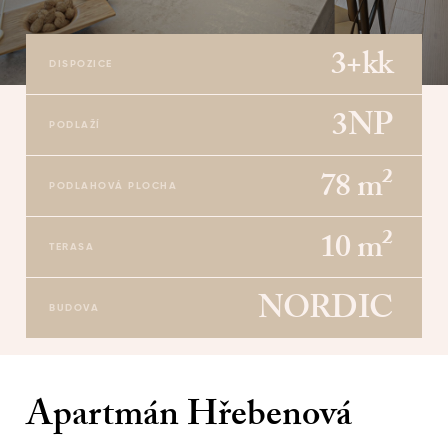
3+kk
DISPOZICE
3NP
PODLAŽÍ
78 m²
PODLAHOVÁ PLOCHA
10 m²
TERASA
NORDIC
BUDOVA
Apartmán Hřebenová