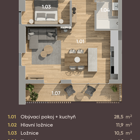
1.01
Obývací pokoj + kuchyň
28,5
m²
1.02
Hlavní ložnice
11,9
m²
1.03
Ložnice
10,5
m²