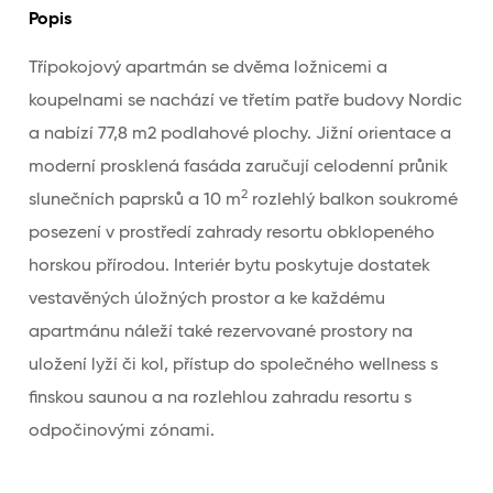
Popis
Třípokojový apartmán se dvěma ložnicemi a
koupelnami se nachází ve třetím patře budovy Nordic
a nabízí 77,8 m2 podlahové plochy. Jižní orientace a
moderní prosklená fasáda zaručují celodenní průnik
2
slunečních paprsků a 10 m
rozlehlý balkon soukromé
posezení v prostředí zahrady resortu obklopeného
horskou přírodou. Interiér bytu poskytuje dostatek
vestavěných úložných prostor a ke každému
apartmánu náleží také rezervované prostory na
uložení lyží či kol, přístup do společného wellness s
finskou saunou a na rozlehlou zahradu resortu s
odpočinovými zónami.