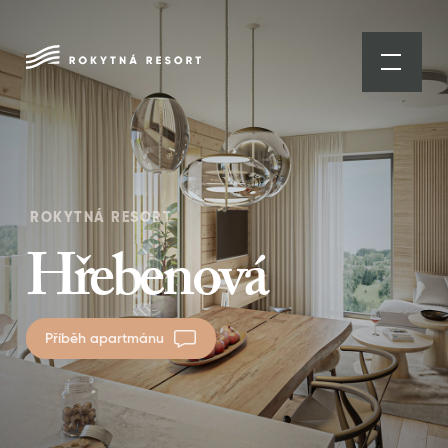
ROKYTNÁ RESORT
Hřebenová
Příběh apartmánu