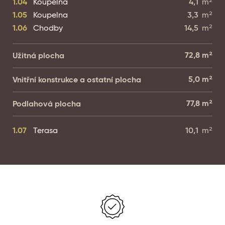
1.04
Koupelna
4,1
m²
1.05
Koupelna
3,3
m²
1.06
Chodby
14,5
m²
72,8
m²
Užitná plocha
5,0
m²
Vnitřní konstrukce a ostatní plocha
77,8
m²
Podlahová plocha
1.07
Terasa
10,1
m²