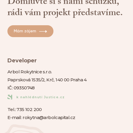
Domluvte si s námi schůzku,
rádi vám projekt představíme.
Mám zájem
Developer
Arbol Rokytnice s.r.o.
Paprsková 1535/2, Krč, 140 00 Praha 4
IČ: 09350748
k nahlédnutí Justice.cz
Tel.:
735 102 200
E-mail:
rokytna@arbolcapital.cz