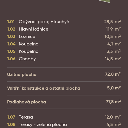
1.01
Obývací pokoj + kuchyň
28,5
m²
1.02
Hlavní ložnice
11,9
m²
1.03
Ložnice
10,5
m²
1.04
Koupelna
4,1
m²
1.05
Koupelna
3,3
m²
1.06
Chodby
14,5
m²
72,8
m²
Užitná plocha
5,0
m²
Vnitřní konstrukce a ostatní plocha
77,8
m²
Podlahová plocha
1.07
Terasa
12,0
m²
1.08
Terasy - zelená plocha
4,5
m²