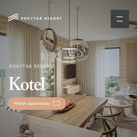
ROKYTNÁ RESORT
Kotel
Příběh apartmánu