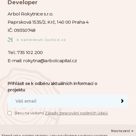
Developer
Arbol Rokytnice s.r.o.
Paprsková 1535/2, Krč, 140 00 Praha 4
IČ: 09350748
k nahlédnutí Justice.cz
Tel.:
735 102 200
E-mail:
rokytna@arbolcapital.cz
Přihlásit se k odběru aktuálních informací o
projektu
Beru na vědomí
Zásady zpracování osobních údajů
Nastavení
Stejně jako ostatní stránky, i my používáme
soubory cookies
.