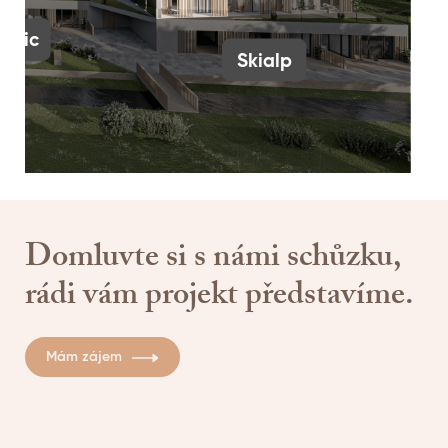
ordic
Skialp
Domluvte si s námi schůzku,
rádi vám projekt představíme.
Mám zájem