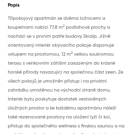
Popis
Třípokojový apartmán se dvěma ložnicemi a
2
koupelnami nabízí 77,8 m
podlahové plochy a
nachází se v prvním patře budovy Skialp. Jižně
orientovaný interiér obývacího pokoje disponuje
2
vstupem na prostornou, 12 m
velkou soukromou
terasu s venkovním zátiším zasazeným do krásné
horské přírody navazující na společnou část zeen. Ze
všech pokojů je umožněn přístup i na privátní
zahrádku umístěnou na východní straně domu.
Interiér bytu poskytuje dostatek vestavěných
úložných prostor a ke každému apartmánu náleží
také rezervované prostory na uložení lyží či kol,
přístup do společného wellness s finskou saunou a na