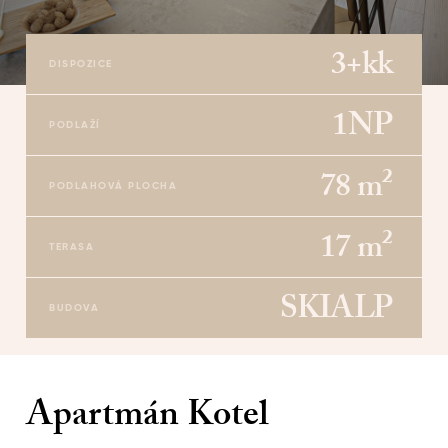
3+kk
DISPOZICE
1NP
PODLAŽÍ
78 m²
PODLAHOVÁ PLOCHA
17 m²
TERASA
SKIALP
BUDOVA
Apartmán Kotel