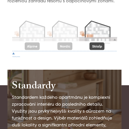
rozlehlou zahradu resortu s odpočinovými zónami.
Úroveň silnice
Alpine
Nordic
Skialp
Úroveň potoka
Standardy
Standardem každého apartmánu je komplexní
zpracování interiéru do posledního detailu.
Využity jsou prvky nejvyšší kvality s důrazem na
funkčnost a design. Výběr materiálů zohledňuje
duši lokality a signifikantní přírodní elementy,