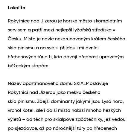
Lokalita
Rokytnice nad Jizerou je horské město s kompletním
servisem a patří mezi nejlepší lyžařská střediska v
Česku. Místo je navíc nekorunovaným králem českého
skialpinismu a na své si přijdou i milovníci
hřebenových túr a ti, kdo dávají přednost upraveným
běžeckým stopám.
Název apartmánového domu SKIALP oslavuje
Rokytnici nad Jizerou jako mekku českého
skialpinismu. Zdejší dominanty jakými jsou Lysá hora,
vrchol Kotel, ale i další místa nabízí mnoho hezkých
výletů – od těch pro skialpové začátečníky, jež vedou
po sjezdovce, až po náročnější túry po hřebenech