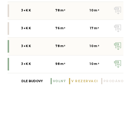
3+KK
78
m²
10
m²
3+KK
76
m²
17
m²
3+KK
78
m²
10
m²
3+KK
98
m²
10
m²
DLE BUDOVY
VOLNÝ
V REZERVACI
PRODÁNO