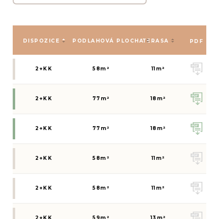
DISPOZICE
PODLAHOVÁ PLOCHA
TERASA
PDF
2+KK
58
m²
11
m²
2+KK
77
m²
18
m²
2+KK
77
m²
18
m²
2+KK
58
m²
11
m²
2+KK
58
m²
11
m²
2+KK
59
m²
13
m²