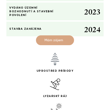
1
–
1
2
–
–
1
VYDÁNO ÚZEMNÍ
2
0
2
3
0
0
2
ROZHODNUTÍ A STAVEBNÍ
POVOLENÍ
1
–
1
3
2
0
2
4
STAVBA ZAHÁJENA
Mám zájem
UPROSTŘED PŘÍRODY
LYŽAŘSKÝ RÁJ