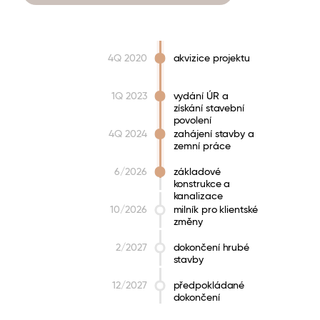
4Q 2020
akvizice projektu
1Q 2023
vydání ÚR a
získání stavební
povolení
4Q 2024
zahájení stavby a
zemní práce
6/2026
základové
konstrukce a
kanalizace
10/2026
milník pro klientské
změny
2/2027
dokončení hrubé
stavby
12/2027
předpokládané
dokončení