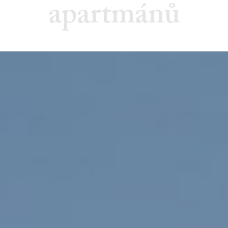
apartmánů