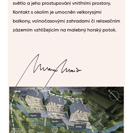
světlo a jeho prostupování vnitřními prostory.
Kontakt s okolím je umocněn velkorysými
balkony, volnočasovými zahradami či relaxačním
zázemím vzhlížejícím na malebný horský potok.
MARCO MAIO
Architekt a odborný garant projektu