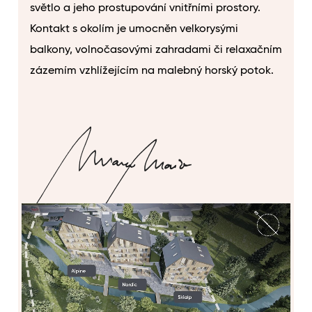
světlo a jeho prostupování vnitřními prostory.
Kontakt s okolím je umocněn velkorysými
balkony, volnočasovými zahradami či relaxačním
zázemím vzhlížejícím na malebný horský potok.
MARCO MAIO
Architekt a odborný garant projektu