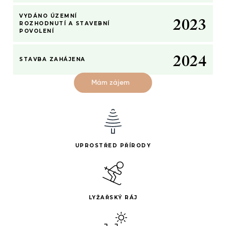
1
–
1
2
–
–
1
VYDÁNO ÚZEMNÍ
2
0
2
3
0
0
2
ROZHODNUTÍ A STAVEBNÍ
POVOLENÍ
1
–
1
3
2
0
2
4
STAVBA ZAHÁJENA
Mám zájem
UPROSTŘED PŘÍRODY
LYŽAŘSKÝ RÁJ