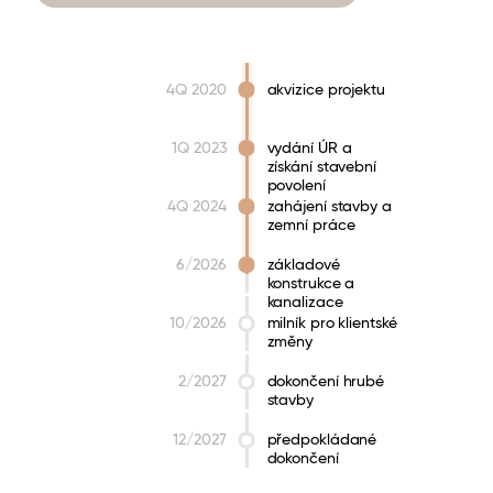
4Q 2020
akvizice projektu
1Q 2023
vydání ÚR a
získání stavební
povolení
4Q 2024
zahájení stavby a
zemní práce
6/2026
základové
konstrukce a
kanalizace
10/2026
milník pro klientské
změny
2/2027
dokončení hrubé
stavby
12/2027
předpokládané
dokončení