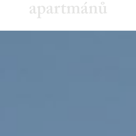
apartmánů