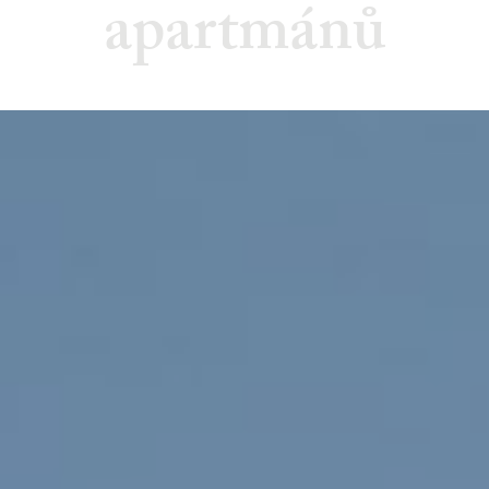
apartmánů