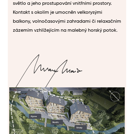
světlo a jeho prostupování vnitřními prostory.
Kontakt s okolím je umocněn velkorysými
balkony, volnočasovými zahradami či relaxačním
zázemím vzhlížejícím na malebný horský potok.
MARCO MAIO
Architekt a odborný garant projektu