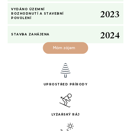
1
–
1
2
–
–
1
VYDÁNO ÚZEMNÍ
2
0
2
3
0
0
2
ROZHODNUTÍ A STAVEBNÍ
POVOLENÍ
1
–
1
3
2
0
2
4
STAVBA ZAHÁJENA
Mám zájem
UPROSTŘED PŘÍRODY
LYŽAŘSKÝ RÁJ