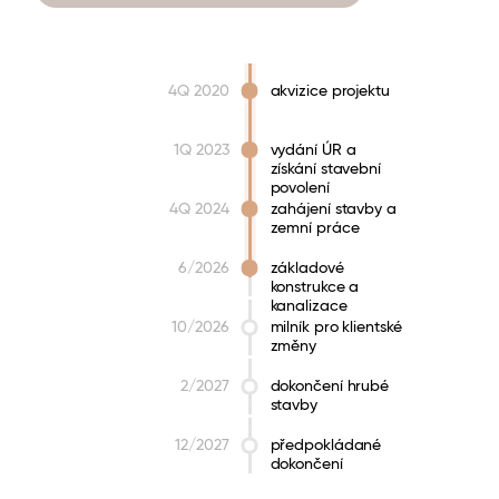
4Q 2020
akvizice projektu
1Q 2023
vydání ÚR a
získání stavební
povolení
4Q 2024
zahájení stavby a
zemní práce
6/2026
základové
konstrukce a
kanalizace
10/2026
milník pro klientské
změny
2/2027
dokončení hrubé
stavby
12/2027
předpokládané
dokončení