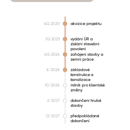
4Q 2020
akvizice projektu
1Q 2023
vydání ÚR a
získání stavební
povolení
4Q 2024
zahájení stavby a
zemní práce
6/2026
základové
konstrukce a
kanalizace
10/2026
milník pro klientské
změny
2/2027
dokončení hrubé
stavby
12/2027
předpokládané
dokončení