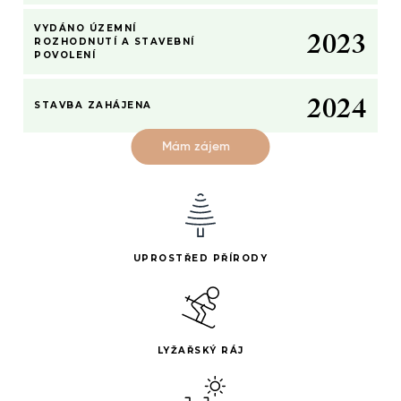
1
–
1
2
–
–
1
VYDÁNO ÚZEMNÍ
2
0
2
3
0
0
2
ROZHODNUTÍ A STAVEBNÍ
POVOLENÍ
1
–
1
3
2
0
2
4
STAVBA ZAHÁJENA
Mám zájem
UPROSTŘED PŘÍRODY
LYŽAŘSKÝ RÁJ