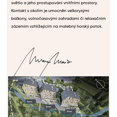
světlo a jeho prostupování vnitřními prostory.
Kontakt s okolím je umocněn velkorysými
balkony, volnočasovými zahradami či relaxačním
zázemím vzhlížejícím na malebný horský potok.
MARCO MAIO
Architekt a odborný garant projektu