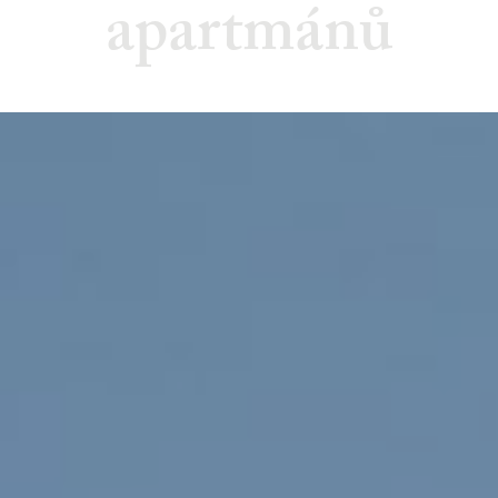
apartmánů