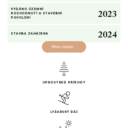
1
–
1
2
–
–
1
VYDÁNO ÚZEMNÍ
2
0
2
3
0
0
2
ROZHODNUTÍ A STAVEBNÍ
POVOLENÍ
1
–
1
3
2
0
2
4
STAVBA ZAHÁJENA
Mám zájem
UPROSTŘED PŘÍRODY
LYŽAŘSKÝ RÁJ