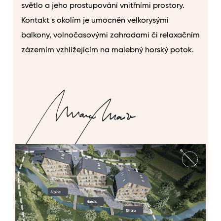
světlo a jeho prostupování vnitřními prostory.
Kontakt s okolím je umocněn velkorysými
balkony, volnočasovými zahradami či relaxačním
zázemím vzhlížejícím na malebný horský potok.
MARCO MAIO
Architekt a odborný garant projektu