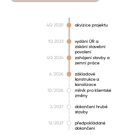
4Q 2020
akvizice projektu
1Q 2023
vydání ÚR a
získání stavební
povolení
4Q 2024
zahájení stavby a
zemní práce
6/2026
základové
konstrukce a
kanalizace
10/2026
milník pro klientské
změny
2/2027
dokončení hrubé
stavby
12/2027
předpokládané
dokončení