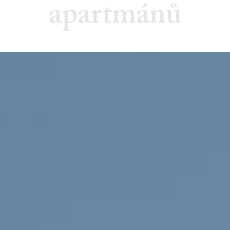
apartmánů