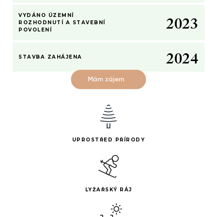
1
–
1
2
–
–
1
VYDÁNO ÚZEMNÍ
2
0
2
3
0
0
2
ROZHODNUTÍ A STAVEBNÍ
POVOLENÍ
1
–
1
3
2
0
2
4
STAVBA ZAHÁJENA
Mám zájem
UPROSTŘED PŘÍRODY
LYŽAŘSKÝ RÁJ