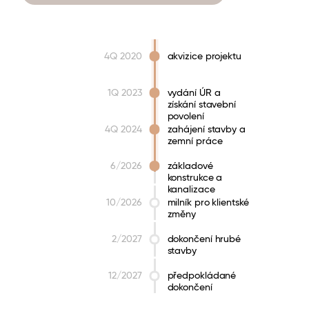
4Q 2020
akvizice projektu
1Q 2023
vydání ÚR a
získání stavební
povolení
4Q 2024
zahájení stavby a
zemní práce
6/2026
základové
konstrukce a
kanalizace
10/2026
milník pro klientské
změny
2/2027
dokončení hrubé
stavby
12/2027
předpokládané
dokončení