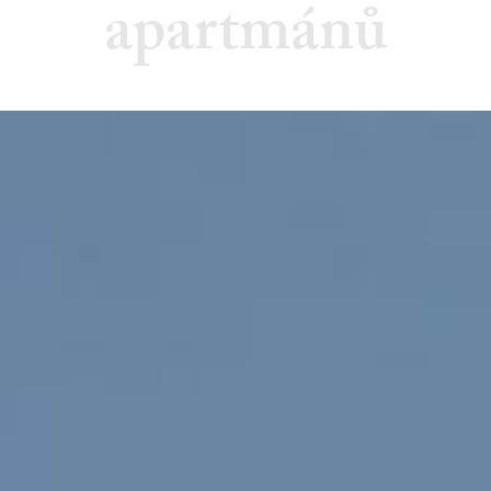
apartmánů