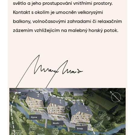
světlo a jeho prostupování vnitřními prostory.
Kontakt s okolím je umocněn velkorysými
balkony, volnočasovými zahradami či relaxačním
zázemím vzhlížejícím na malebný horský potok.
MARCO MAIO
Architekt a odborný garant projektu