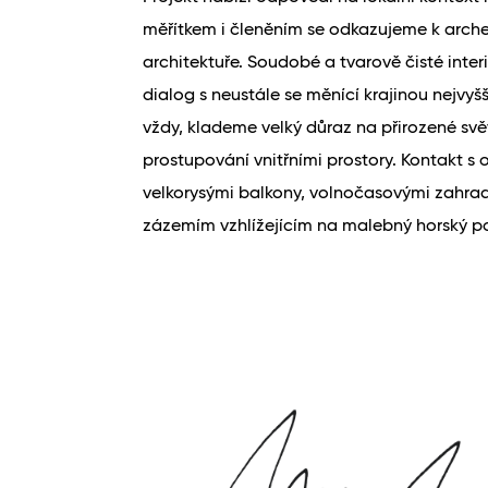
měřítkem i členěním se odkazujeme k arche
architektuře. Soudobé a tvarově čisté inte
dialog s neustále se měnící krajinou nejvyš
vždy, klademe velký důraz na přirozené svě
prostupování vnitřními prostory. Kontakt s
velkorysými balkony, volnočasovými zahra
zázemím vzhlížejícím na malebný horský p