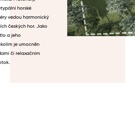
typální horské
riéry vedou harmonický
ších českých hor. Jako
tlo a jeho
 okolím je umocněn
dami či relaxačním
otok.