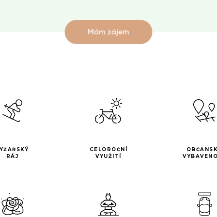
Mám zájem
LYŽAŘSKÝ
CELOROČNÍ
OBČANS
RÁJ
VYUŽITÍ
VYBAVEN