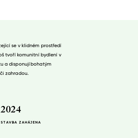
ící se v klidném prostředí
š tvoří komunitní bydlení v
–
u a disponují bohatým
0
či zahradou.
–
–
1
0
0
2
1
–
1
3
2
0
2
4
STAVBA ZAHÁJENA