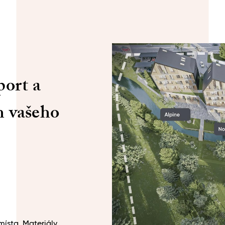
port a
h vašeho
místa. Materiály,