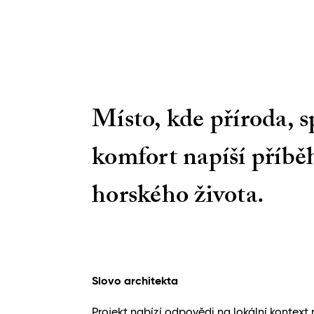
Místo, kde příroda, s
komfort napíší příbě
horského života.
Slovo architekta
Projekt nabízí odpovědi na lokální kontext 