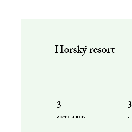
Horský resort
–
0
1
2
3
POČET BUDOV
P