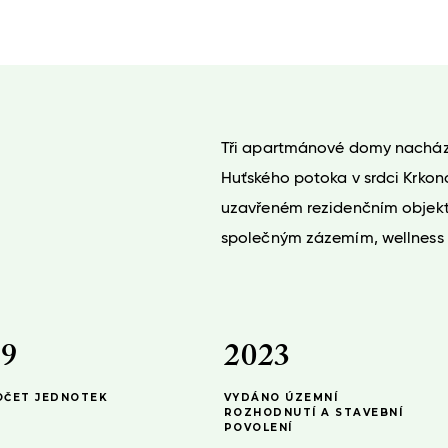
–
0
1
2
3
Tři apartmánové domy nacházej
Huťského potoka v srdci Krkono
4
uzavřeném rezidenčním objekt
–
5
–
společným zázemím, wellness 
0
6
–
–
0
1
7
0
0
1
2
8
1
–
1
2
3
9
2
0
2
3
OČET JEDNOTEK
VYDÁNO ÚZEMNÍ
ROZHODNUTÍ A STAVEBNÍ
POVOLENÍ